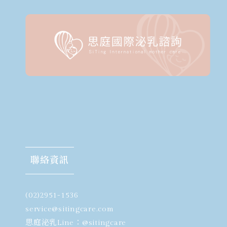
聯絡資訊
(02)2951-1536
​service@sitingcare.com
思庭泌乳Line：
@sitingcare