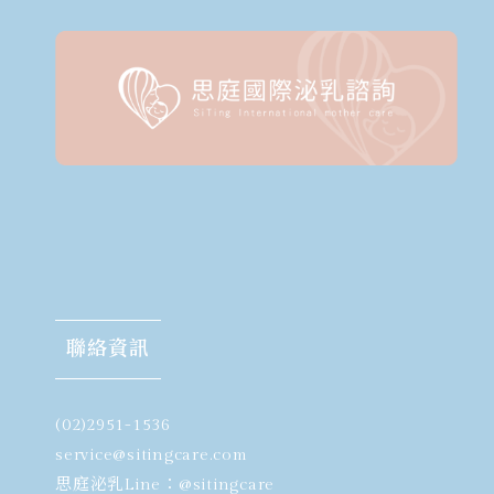
聯絡資訊
(02)2951-1536
​service@sitingcare.com
思庭泌乳Line：
@sitingcare