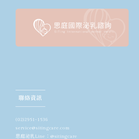
聯絡資訊
(02)2951-1536
​service@sitingcare.com
思庭泌乳Line：
@sitingcare